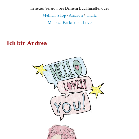
In neuer Version bei Deinem Buchhändler oder
Meinem Shop
/
Amazon
/
Thalia
Mehr zu Backen mit Love
Ich bin Andrea