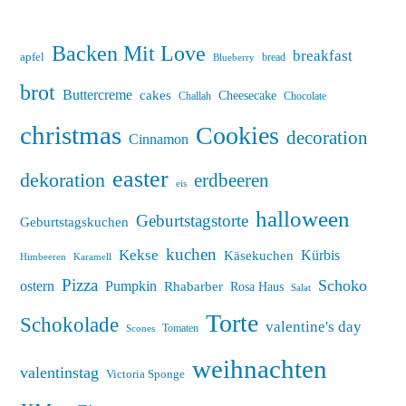
Backen Mit Love
breakfast
apfel
bread
Blueberry
brot
Buttercreme
cakes
Cheesecake
Challah
Chocolate
christmas
Cookies
decoration
Cinnamon
easter
dekoration
erdbeeren
eis
halloween
Geburtstagstorte
Geburtstagskuchen
kuchen
Kekse
Kürbis
Käsekuchen
Himbeeren
Karamell
Pizza
Schoko
ostern
Pumpkin
Rhabarber
Rosa Haus
Salat
Torte
Schokolade
valentine's day
Tomaten
Scones
weihnachten
valentinstag
Victoria Sponge