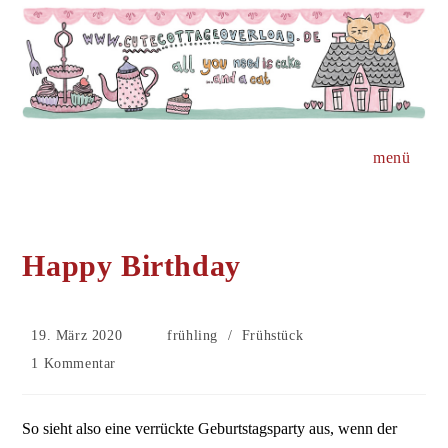
Zum
Inhalt
springen
menü
Happy Birthday
Beitrag
Beitrags-
19. März 2020
frühling
/
Frühstück
veröffentlicht:
Kategorie:
Beitrags-
1 Kommentar
Kommentare:
So sieht also eine verrückte Geburtstagsparty aus, wenn der