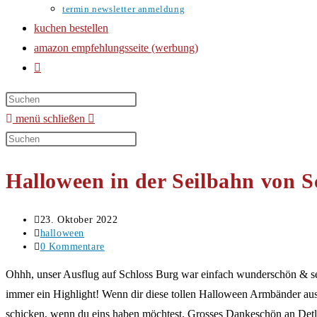
termin newsletter anmeldung
kuchen bestellen
amazon empfehlungsseite (werbung)
website-
suche
umschalten
menü
schließen
Diese
Website
Halloween in der Seilbahn von S
durchsuchen
Beitrag
23. Oktober 2022
veröffentlicht:
Beitrags-
halloween
Kategorie:
Beitrags-
0 Kommentare
Kommentare:
Ohhh, unser Ausflug auf Schloss Burg war einfach wunderschön & sehr
immer ein Highlight! Wenn dir diese tollen Halloween Armbänder au
schicken, wenn du eins haben möchtest. Grosses Dankeschön an Detlef