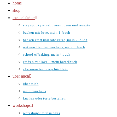
home
shop
meine bücher
stay spooky – halloween ideen und rezepte
backen mit love, mein 1. buch
backen craft und rote katze, mein 2. buch
weihnachten im rosa haus, mein 3. buch
school of baking, mein 4.buch
craften mit love – mein bastelbuch
afternoon tee rezeptbüchlein
über mich
über mich
mein rosa haus
kuchen oder torte bestellen
workshops
workshops im rosa haus