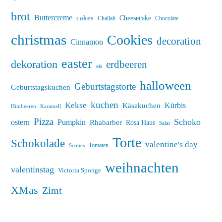
brot
Buttercreme
cakes
Cheesecake
Challah
Chocolate
christmas
Cookies
decoration
Cinnamon
easter
dekoration
erdbeeren
eis
halloween
Geburtstagstorte
Geburtstagskuchen
kuchen
Kekse
Kürbis
Käsekuchen
Himbeeren
Karamell
Pizza
Schoko
ostern
Pumpkin
Rhabarber
Rosa Haus
Salat
Torte
Schokolade
valentine's day
Tomaten
Scones
weihnachten
valentinstag
Victoria Sponge
XMas
Zimt