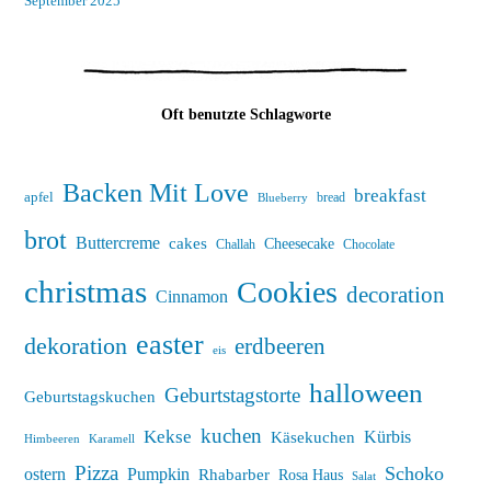
September 2025
Oft benutzte Schlagworte
Backen Mit Love
breakfast
apfel
bread
Blueberry
brot
Buttercreme
cakes
Cheesecake
Challah
Chocolate
christmas
Cookies
decoration
Cinnamon
easter
dekoration
erdbeeren
eis
halloween
Geburtstagstorte
Geburtstagskuchen
kuchen
Kekse
Kürbis
Käsekuchen
Himbeeren
Karamell
Pizza
Schoko
ostern
Pumpkin
Rhabarber
Rosa Haus
Salat