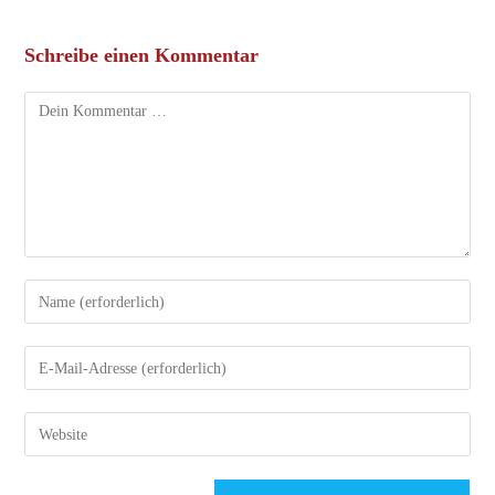
Schreibe einen Kommentar
Kommentar
Gib
deinen
Namen
Gib
oder
deine
Benutzernamen
E-
Gib
zum
Mail-
deine
Kommentieren
Adresse
Website-
ein