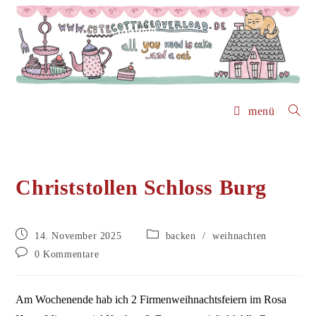
Zum
Inhalt
springen
menü
Christstollen Schloss Burg
Beitrag
Beitrags-
14. November 2025
backen
/
weihnachten
veröffentlicht:
Kategorie:
Beitrags-
0 Kommentare
Kommentare:
Am Wochenende hab ich 2 Firmenweihnachtsfeiern im Rosa