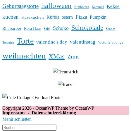
halloween
Geburtstagstorte
Kekse
Himbeeren
Karamell
kuchen
Pizza
Kürbis
ostern
Pumpkin
Käsekuchen
Schokolade
Schoko
Rhabarber
Rosa Haus
Salat
Scones
Torte
valentinstag
valentine's day
Victoria Sponge
Tomaten
weihnachten
XMas
Zimt
Copyright 2026 - OceanWP Theme by OceanWP
Impressum
/
Datenschutzerklärung
Menü schließen