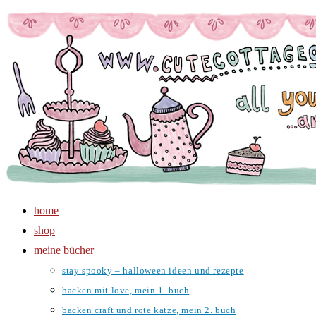
Zum
Inhalt
springen
home
shop
meine bücher
stay spooky – halloween ideen und rezepte
backen mit love, mein 1. buch
backen craft und rote katze, mein 2. buch