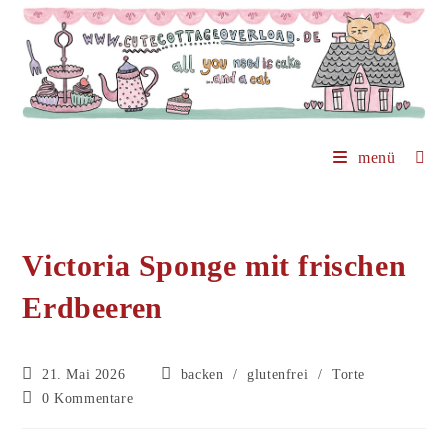
Zum
Inhalt
springen
menü
Victoria Sponge mit frischen
Erdbeeren
Beitrag
Beitrags-
21. Mai 2026
backen
/
glutenfrei
/
Torte
veröffentlicht:
Kategorie:
Beitrags-
0 Kommentare
Kommentare: