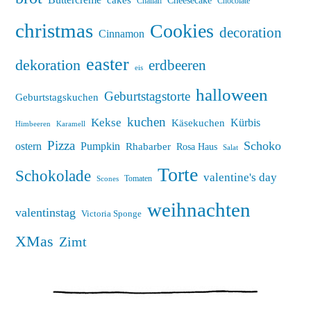
Challah
Chocolate
christmas
Cookies
decoration
Cinnamon
easter
dekoration
erdbeeren
eis
halloween
Geburtstagstorte
Geburtstagskuchen
kuchen
Kekse
Kürbis
Käsekuchen
Himbeeren
Karamell
Pizza
Schoko
ostern
Pumpkin
Rhabarber
Rosa Haus
Salat
Torte
Schokolade
valentine's day
Tomaten
Scones
weihnachten
valentinstag
Victoria Sponge
XMas
Zimt