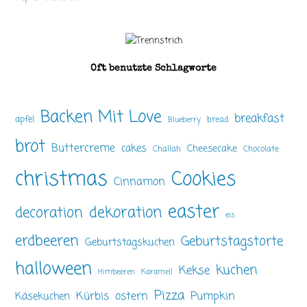
Oft benutzte Schlagworte
Backen Mit Love
breakfast
apfel
bread
Blueberry
brot
Buttercreme
cakes
Cheesecake
Challah
Chocolate
christmas
Cookies
Cinnamon
easter
dekoration
decoration
eis
erdbeeren
Geburtstagstorte
Geburtstagskuchen
halloween
kuchen
Kekse
Himbeeren
Karamell
Pizza
ostern
Pumpkin
Kürbis
Käsekuchen