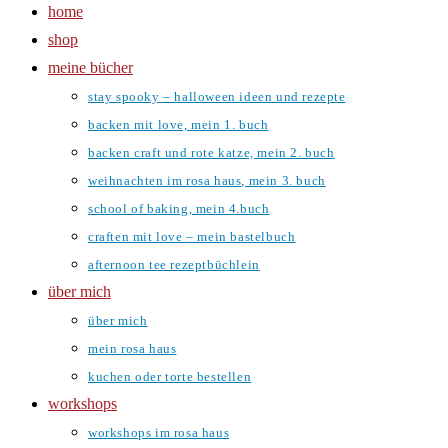
home
shop
meine bücher
stay spooky – halloween ideen und rezepte
backen mit love, mein 1. buch
backen craft und rote katze, mein 2. buch
weihnachten im rosa haus, mein 3. buch
school of baking, mein 4.buch
craften mit love – mein bastelbuch
afternoon tee rezeptbüchlein
über mich
über mich
mein rosa haus
kuchen oder torte bestellen
workshops
workshops im rosa haus