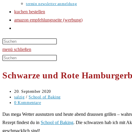
termin newsletter anmeldung
kuchen bestellen
amazon empfehlungsseite (werbung)
website-
suche
umschalten
menü
schließen
Diese
Website
Schwarze und Rote Hamburgerb
durchsuchen
Beitrag
20. September 2020
veröffentlicht:
Beitrags-
salzig
/
School of Baking
Kategorie:
Beitrags-
0 Kommentare
Kommentare:
Das mega Wetter ausnutzen und heute abend draussen grillen – wahrs
Rezept findest du in
School of Baking
. Die schwarzen hab ich mit Akt
geschmacklich sind!