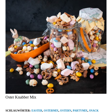
Oster Knabber Mix
SCHLAGWÖRTER
:
EASTER
,
OSTERMIX
,
OSTERN
,
PARTYMIX
,
SNACK