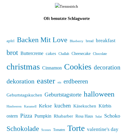
Oft benutzte Schlagworte
Backen Mit Love
breakfast
apfel
bread
Blueberry
brot
Buttercreme
cakes
Cheesecake
Challah
Chocolate
christmas
Cookies
decoration
Cinnamon
easter
dekoration
erdbeeren
eis
halloween
Geburtstagstorte
Geburtstagskuchen
kuchen
Kekse
Kürbis
Käsekuchen
Himbeeren
Karamell
Pizza
Schoko
ostern
Pumpkin
Rhabarber
Rosa Haus
Salat
Torte
Schokolade
valentine's day
Tomaten
Scones