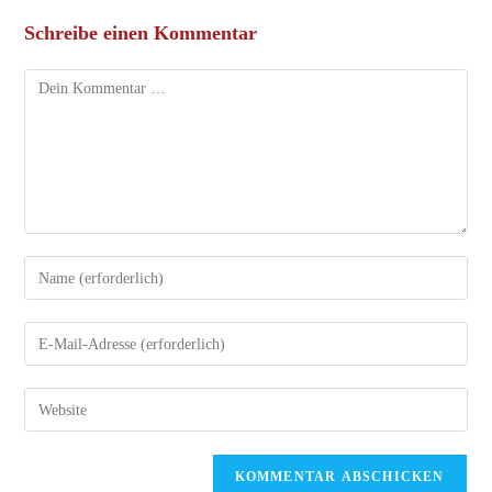
Schreibe einen Kommentar
Kommentar
Gib
deinen
Namen
Gib
oder
deine
Benutzernamen
E-
Gib
zum
Mail-
deine
Kommentieren
Adresse
Website-
ein
zum
URL