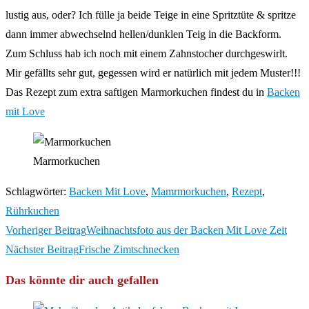
lustig aus, oder? Ich fülle ja beide Teige in eine Spritztüte & spritze
dann immer abwechselnd hellen/dunklen Teig in die Backform.
Zum Schluss hab ich noch mit einem Zahnstocher durchgeswirlt.
Mir gefällts sehr gut, gegessen wird er natürlich mit jedem Muster!!!
Das Rezept zum extra saftigen Marmorkuchen findest du in
Backen
mit Love
Marmorkuchen
Schlagwörter
:
Backen Mit Love
,
Mamrmorkuchen
,
Rezept
,
Rührkuchen
Weitere
Vorheriger Beitrag
Weihnachtsfoto aus der Backen Mit Love Zeit
Artikel
Nächster Beitrag
Frische Zimtschnecken
ansehen
Das könnte dir auch gefallen