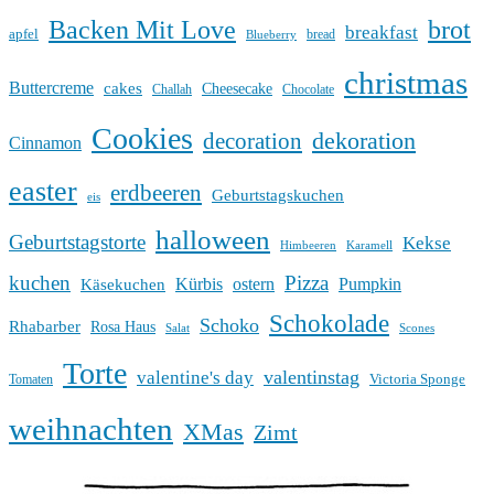
Backen Mit Love
brot
breakfast
apfel
bread
Blueberry
christmas
Buttercreme
cakes
Cheesecake
Challah
Chocolate
Cookies
dekoration
decoration
Cinnamon
easter
erdbeeren
Geburtstagskuchen
eis
halloween
Geburtstagstorte
Kekse
Himbeeren
Karamell
kuchen
Pizza
Kürbis
ostern
Pumpkin
Käsekuchen
Schokolade
Schoko
Rhabarber
Rosa Haus
Salat
Scones
Torte
valentinstag
valentine's day
Victoria Sponge
Tomaten
weihnachten
XMas
Zimt