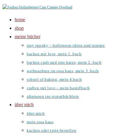
Zum
Inhalt
home
springen
shop
meine bücher
stay spooky – halloween ideen und rezepte
backen mit love, mein 1. buch
backen craft und rote katze, mein 2. buch
weihnachten im rosa haus, mein 3. buch
school of baking, mein 4.buch
craften mit love – mein bastelbuch
afternoon tee rezeptbüchlein
über mich
über mich
mein rosa haus
kuchen oder torte bestellen