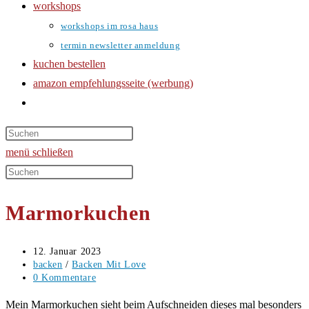
workshops
workshops im rosa haus
termin newsletter anmeldung
kuchen bestellen
amazon empfehlungsseite (werbung)
website-
suche
umschalten
menü
schließen
Diese
Website
Marmorkuchen
durchsuchen
Beitrag
12. Januar 2023
veröffentlicht:
Beitrags-
backen
/
Backen Mit Love
Kategorie:
Beitrags-
0 Kommentare
Kommentare:
Mein Marmorkuchen sieht beim Aufschneiden dieses mal besonders