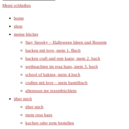
Menü schließen
home
shop
meine bücher
Stay Spooky – Halloween Ideen und Rezepte
backen mit love, mein 1. Buch
backen craft und rote katze, mein 2. buch
weihnachten im rosa haus, mein 3. buch
school of baking, mein 4.buch
craften mit love – mein bastelbuch
afternoon tee rezeptbüchlein
über mich
über mich
mein rosa haus
kuchen oder torte bestellen