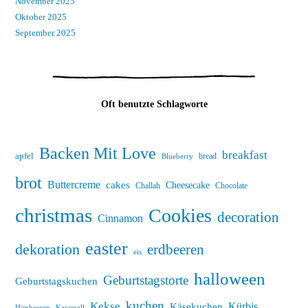
November 2025
Oktober 2025
September 2025
Oft benutzte Schlagworte
Backen Mit Love
breakfast
apfel
bread
Blueberry
brot
Buttercreme
cakes
Cheesecake
Challah
Chocolate
christmas
Cookies
decoration
Cinnamon
easter
dekoration
erdbeeren
eis
halloween
Geburtstagstorte
Geburtstagskuchen
kuchen
Kekse
Kürbis
Käsekuchen
Himbeeren
Karamell