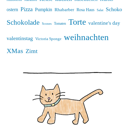
Pizza
Schoko
ostern
Pumpkin
Rhabarber
Rosa Haus
Salat
Torte
Schokolade
valentine's day
Tomaten
Scones
weihnachten
valentinstag
Victoria Sponge
XMas
Zimt