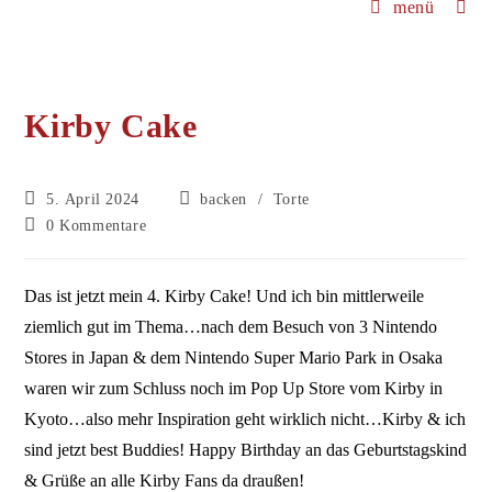
menü
Kirby Cake
Beitrag
Beitrags-
5. April 2024
backen
/
Torte
veröffentlicht:
Kategorie:
Beitrags-
0 Kommentare
Kommentare:
Das ist jetzt mein 4. Kirby Cake! Und ich bin mittlerweile
ziemlich gut im Thema…nach dem Besuch von 3 Nintendo
Stores in Japan & dem Nintendo Super Mario Park in Osaka
waren wir zum Schluss noch im Pop Up Store vom Kirby in
Kyoto…also mehr Inspiration geht wirklich nicht…Kirby & ich
sind jetzt best Buddies! Happy Birthday an das Geburtstagskind
& Grüße an alle Kirby Fans da draußen!