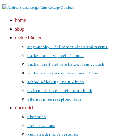
Zum
Inhalt
home
springen
shop
meine bücher
stay spooky – halloween ideen und rezepte
backen mit love, mein 1. buch
backen craft und rote katze, mein 2. buch
weihnachten im rosa haus, mein 3. buch
school of baking, mein 4.buch
craften mit love – mein bastelbuch
afternoon tee rezeptbüchlein
über mich
über mich
mein rosa haus
kuchen oder torte bestellen