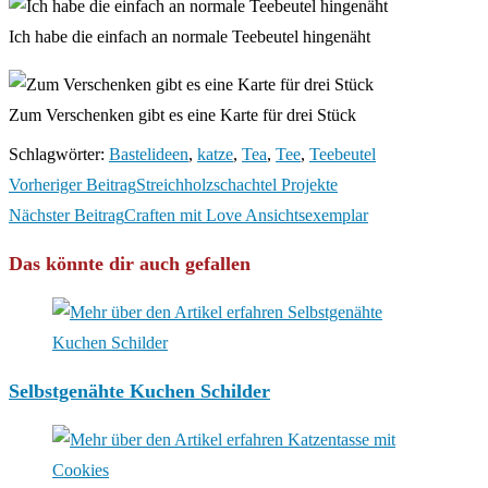
Ich habe die einfach an normale Teebeutel hingenäht
Zum Verschenken gibt es eine Karte für drei Stück
Schlagwörter
:
Bastelideen
,
katze
,
Tea
,
Tee
,
Teebeutel
Weitere
Vorheriger Beitrag
Streichholzschachtel Projekte
Artikel
Nächster Beitrag
Craften mit Love Ansichtsexemplar
ansehen
Das könnte dir auch gefallen
Selbstgenähte Kuchen Schilder