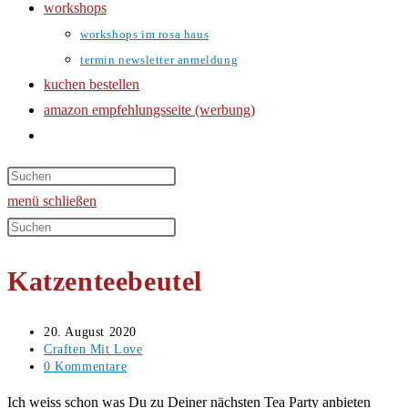
workshops
workshops im rosa haus
termin newsletter anmeldung
kuchen bestellen
amazon empfehlungsseite (werbung)
website-
suche
umschalten
menü
schließen
Diese
Website
Katzenteebeutel
durchsuchen
Beitrag
20. August 2020
veröffentlicht:
Beitrags-
Craften Mit Love
Kategorie:
Beitrags-
0 Kommentare
Kommentare:
Ich weiss schon was Du zu Deiner nächsten Tea Party anbieten