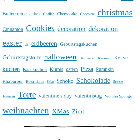
christmas
Buttercreme
cakes
Cheesecake
Challah
Chocolate
Cookies
dekoration
decoration
Cinnamon
easter
erdbeeren
Geburtstagskuchen
eis
halloween
Geburtstagstorte
Kekse
Himbeeren
Karamell
kuchen
Pizza
Kürbis
ostern
Pumpkin
Käsekuchen
Schokolade
Schoko
Rhabarber
Rosa Haus
Salat
Scones
Torte
valentinstag
valentine's day
Victoria Sponge
Tomaten
weihnachten
XMas
Zimt