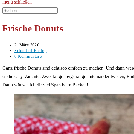
menü
schließen
Diese
Website
Frische Donuts
durchsuchen
Beitrag
2. März 2026
veröffentlicht:
Beitrags-
School of Baking
Kategorie:
Beitrags-
0 Kommentare
Kommentare:
Ganz frische Donuts sind echt soo einfach zu machen. Und dann werde
es die easy Variante: Zwei lange Teigstränge miteinander twisten, E
Dann wünsch ich dir viel Spaß beim Backen!