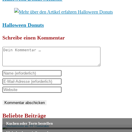
Halloween Donuts
Schreibe einen Kommentar
Kommentar
Gib
deinen
Gib
Namen
deine
Gib
oder
E-
deine
Benutzernamen
Mail-
Website-
zum
Adresse
URL
Beliebte Beiträge
Kommentieren
zum
ein
ein
Kommentieren
(optional)