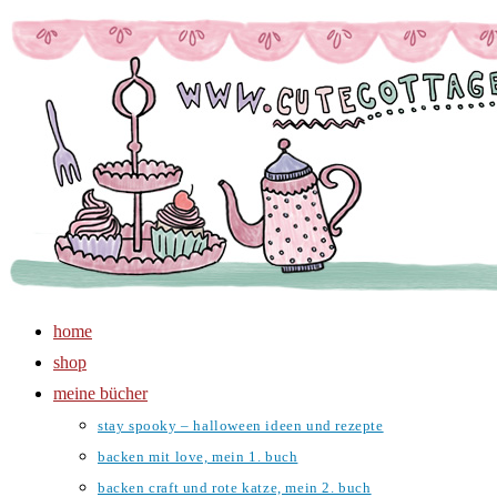
Zum
Inhalt
springen
home
shop
meine bücher
stay spooky – halloween ideen und rezepte
backen mit love, mein 1. buch
backen craft und rote katze, mein 2. buch