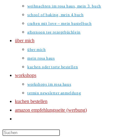
weihnachten im rosa haus, mein 3. buch
school of baking, mein 4.buch
craften mit love – mein bastelbuch
afternoon tee rezeptbüchlein
über mich
über mich
mein rosa haus
kuchen oder torte bestellen
workshops
workshops im rosa haus
termin newsletter anmeldung
kuchen bestellen
amazon empfehlungsseite (werbung)
website-
suche
umschalten