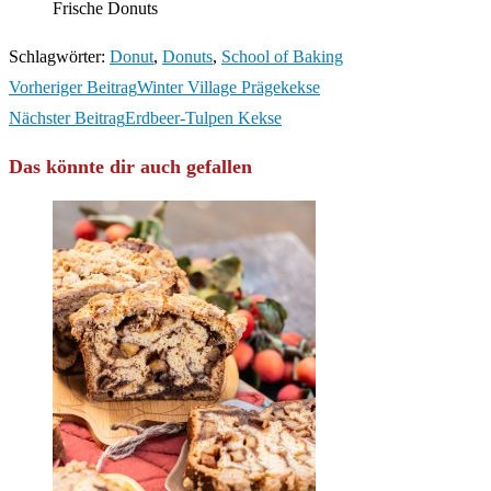
Frische Donuts
Schlagwörter
:
Donut
,
Donuts
,
School of Baking
Weitere
Vorheriger Beitrag
Winter Village Prägekekse
Artikel
Nächster Beitrag
Erdbeer-Tulpen Kekse
ansehen
Das könnte dir auch gefallen