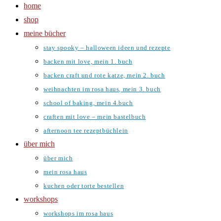
home
shop
meine bücher
stay spooky – halloween ideen und rezepte
backen mit love, mein 1. buch
backen craft und rote katze, mein 2. buch
weihnachten im rosa haus, mein 3. buch
school of baking, mein 4.buch
craften mit love – mein bastelbuch
afternoon tee rezeptbüchlein
über mich
über mich
mein rosa haus
kuchen oder torte bestellen
workshops
workshops im rosa haus