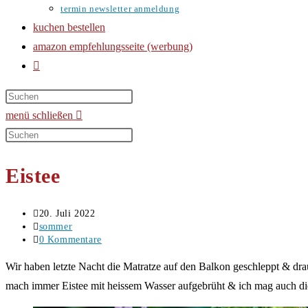
termin newsletter anmeldung
kuchen bestellen
amazon empfehlungsseite (werbung)
website-
suche
umschalten
menü
schließen
Diese
Website
Eistee
durchsuchen
Beitrag
20. Juli 2022
veröffentlicht:
Beitrags-
sommer
Kategorie:
Beitrags-
0 Kommentare
Kommentare:
Wir haben letzte Nacht die Matratze auf den Balkon geschleppt & dra
mach immer Eistee mit heissem Wasser aufgebrüht & ich mag auch die 