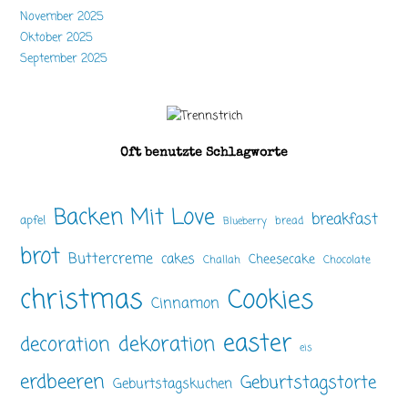
November 2025
Oktober 2025
September 2025
Oft benutzte Schlagworte
Backen Mit Love
breakfast
apfel
bread
Blueberry
brot
Buttercreme
cakes
Cheesecake
Challah
Chocolate
christmas
Cookies
Cinnamon
easter
dekoration
decoration
eis
erdbeeren
Geburtstagstorte
Geburtstagskuchen