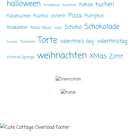
halloween
kuchen
Kekse
Himbeeren
Karamell
Pizza
ostern
Pumpkin
Kürbis
Käsekuchen
Schokolade
Schoko
Rhabarber
Rosa Haus
Salat
Torte
valentinstag
valentine's day
Tomaten
Scones
weihnachten
XMas
Zimt
Victoria Sponge