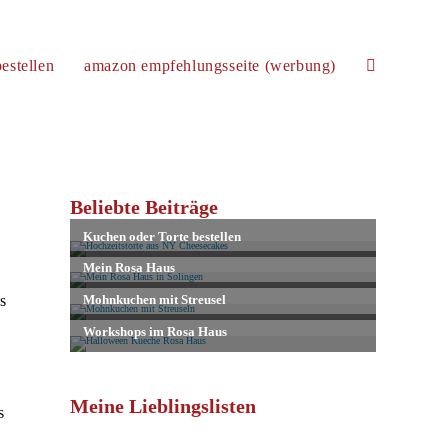
estellen
amazon empfehlungsseite (werbung)
website-
suche
Beliebte Beiträge
umschalten
s
Meine Lieblingslisten
s