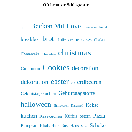
Oft benutzte Schlagworte
Backen Mit Love
apfel
bread
Blueberry
brot
breakfast
Buttercreme
cakes
Challah
christmas
Cheesecake
Chocolate
Cookies
decoration
Cinnamon
easter
dekoration
erdbeeren
eis
Geburtstagstorte
Geburtstagskuchen
halloween
Kekse
Himbeeren
Karamell
kuchen
Pizza
Kürbis
ostern
Käsekuchen
Schoko
Pumpkin
Rhabarber
Rosa Haus
Salat