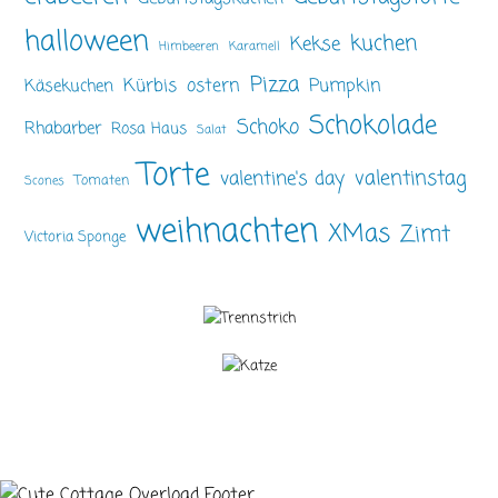
halloween
kuchen
Kekse
Himbeeren
Karamell
Pizza
ostern
Pumpkin
Kürbis
Käsekuchen
Schokolade
Schoko
Rhabarber
Rosa Haus
Salat
Torte
valentinstag
valentine's day
Tomaten
Scones
weihnachten
XMas
Zimt
Victoria Sponge