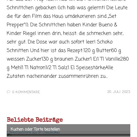
Schnittchen gebacken (ich hab was gelernt! Die Leute
die für den Film das Haus umdekorieren sind „Set
Prepper“!). Die Schnittchen haben Kinder Bueno &
Kinder Riegel innen drin, heisst: die schmecken sehr,
sehr gut. Die Dose war auch sofort leer! Schoko
Schnitten Und hier ist das Rezept:120 g Butter60 g
weissen Zucker130 g braunen Zucker1 Ei1 Tl Vanille280
g Mehl1 Tl Natron1/2 Tl Salz1 El SpeisestärkeAlle
Zutaten nacheinander zusammenrühren zu…
20. JULI 2023
0 KOMMENTARE
Beliebte Beiträge