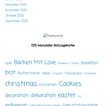
Dezember 2025
November 2025
Oktober 2025
September 2025
Oft benutzte Schlagworte
Backen Mit Love
breakfast
apfel
bread
Blueberry
brot
Buttercreme
cakes
Cheesecake
Challah
Chocolate
christmas
Cookies
Cinnamon
easter
dekoration
decoration
eis
erdbeeren
Geburtstagstorte
Geburtstagskuchen