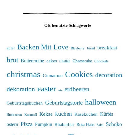
Oft benutzte Schlagworte
Backen Mit Love
breakfast
apfel
bread
Blueberry
brot
Buttercreme
cakes
Cheesecake
Challah
Chocolate
christmas
Cookies
decoration
Cinnamon
easter
dekoration
erdbeeren
eis
halloween
Geburtstagstorte
Geburtstagskuchen
kuchen
Kekse
Kürbis
Käsekuchen
Himbeeren
Karamell
Pizza
Schoko
ostern
Pumpkin
Rhabarber
Rosa Haus
Salat