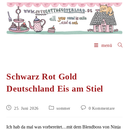
Zum
Inhalt
springen
menü
Schwarz Rot Gold
Deutschland Eis am Stiel
Beitrag
Beitrags-
Beitrags-
25. Juni 2026
sommer
0 Kommentare
veröffentlicht:
Kategorie:
Kommentare:
Ich hab da mal was vorbereitet…mit dem Blendboss von Ninja