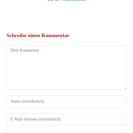
Schreibe einen Kommentar
Kommentar
Gib
deinen
Namen
Gib
oder
deine
Benutzernamen
E-