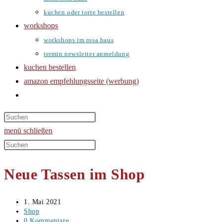
kuchen oder torte bestellen
workshops
workshops im rosa haus
termin newsletter anmeldung
kuchen bestellen
amazon empfehlungsseite (werbung)
website-
suche
umschalten
menü
schließen
Diese
Website
Neue Tassen im Shop
durchsuchen
Beitrag
1. Mai 2021
veröffentlicht:
Beitrags-
Shop
Kategorie:
Beitrags-
0 Kommentare