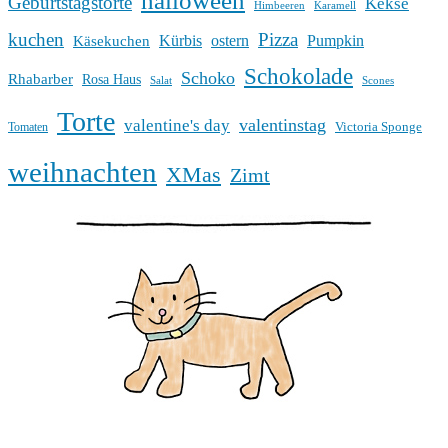
halloween
Geburtstagstorte
Kekse
Himbeeren
Karamell
kuchen
Pizza
Kürbis
ostern
Pumpkin
Käsekuchen
Schokolade
Schoko
Rhabarber
Rosa Haus
Salat
Scones
Torte
valentinstag
valentine's day
Victoria Sponge
Tomaten
weihnachten
XMas
Zimt