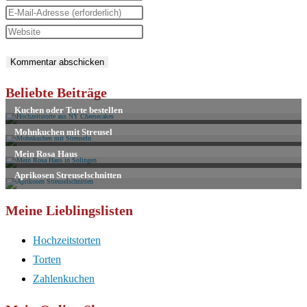
deinen
Gib
Namen
deine
Gib
oder
E-
deine
Benutzernamen
Mail-
Website-
zum
Adresse
URL
Beliebte Beiträge
Kommentieren
zum
ein
ein
Kommentieren
(optional)
ein
Meine Lieblingslisten
Hochzeitstorten
Torten
Zahlenkuchen