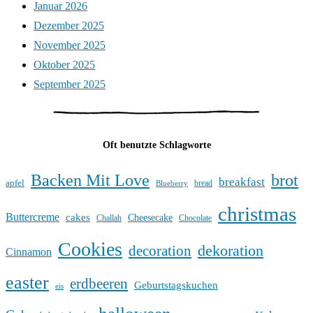
Januar 2026
Dezember 2025
November 2025
Oktober 2025
September 2025
Oft benutzte Schlagworte
Backen Mit Love
brot
breakfast
apfel
bread
Blueberry
christmas
Buttercreme
cakes
Cheesecake
Challah
Chocolate
Cookies
dekoration
decoration
Cinnamon
easter
erdbeeren
Geburtstagskuchen
eis