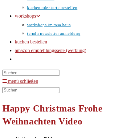
kuchen oder torte bestellen
workshops
workshops im rosa haus
termin newsletter anmeldung
kuchen bestellen
amazon empfehlungsseite (werbung)
website-
suche
umschalten
menü
schließen
Diese
Website
Happy Christmas Frohe
durchsuchen
Weihnachten Video