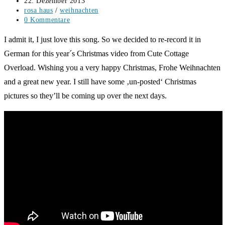
Beitrag
22. Dezember 2013
veröffentlicht:
Beitrags-
rosa haus
/
weihnachten
Kategorie:
Beitrags-
0 Kommentare
Kommentare:
I admit it, I just love this song. So we decided to re-record it in
German for this year´s Christmas video from Cute Cottage
Overload. Wishing you a very happy Christmas, Frohe Weihnachten
and a great new year. I still have some ‚un-posted‘ Christmas
pictures so they’ll be coming up over the next days.