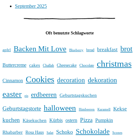
September 2025
Oft benutzte Schlagworte
Backen Mit Love
brot
breakfast
apfel
bread
Blueberry
christmas
Buttercreme
cakes
Cheesecake
Challah
Chocolate
Cookies
dekoration
decoration
Cinnamon
easter
erdbeeren
Geburtstagskuchen
eis
halloween
Geburtstagstorte
Kekse
Himbeeren
Karamell
kuchen
Pizza
Kürbis
ostern
Pumpkin
Käsekuchen
Schokolade
Schoko
Rhabarber
Rosa Haus
Salat
Scones