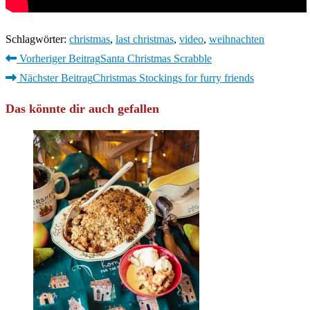
Schlagwörter
:
christmas
,
last christmas
,
video
,
weihnachten
Weitere
Vorheriger Beitrag
Santa Christmas Scrabble
Artikel
Nächster Beitrag
Christmas Stockings for furry friends
ansehen
Das könnte dir auch gefallen