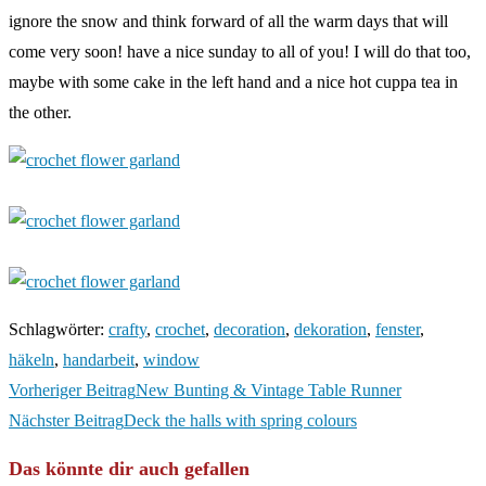
ignore the snow and think forward of all the warm days that will
come very soon! have a nice sunday to all of you! I will do that too,
maybe with some cake in the left hand and a nice hot cuppa tea in
the other.
Schlagwörter
:
crafty
,
crochet
,
decoration
,
dekoration
,
fenster
,
häkeln
,
handarbeit
,
window
Weitere
Vorheriger Beitrag
New Bunting & Vintage Table Runner
Artikel
Nächster Beitrag
Deck the halls with spring colours
ansehen
Das könnte dir auch gefallen