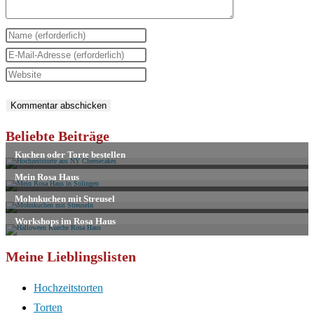
Gib
deinen
Gib
Namen
deine
Gib
oder
E-
deine
Benutzernamen
Mail-
Website-
zum
Adresse
URL
Beliebte Beiträge
Kommentieren
zum
ein
ein
Kommentieren
(optional)
ein
Meine Lieblingslisten
Hochzeitstorten
Torten