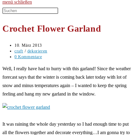
menü
schließen
Diese
Website
Crochet Flower Garland
durchsuchen
Beitrag
10. März 2013
veröffentlicht:
Beitrags-
craft
/
dekorieren
Kategorie:
Beitrags-
0 Kommentare
Kommentare:
Well, I really have had to hurry with this garland! Since the weather
forecast says that the winter is coming back later today with lot of
snow and minus temperatures again – I wanted to keep the spring
feeling and hang my new garland in the window.
It was raining the whole day yesterday so I had enough time to put
all the flowers together and decorate everything…I am gonna try to