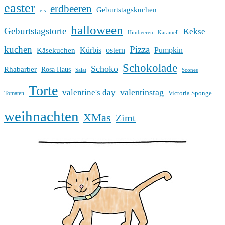
easter
erdbeeren
Geburtstagskuchen
eis
halloween
Geburtstagstorte
Kekse
Himbeeren
Karamell
kuchen
Pizza
Kürbis
ostern
Pumpkin
Käsekuchen
Schokolade
Schoko
Rhabarber
Rosa Haus
Salat
Scones
Torte
valentinstag
valentine's day
Victoria Sponge
Tomaten
weihnachten
XMas
Zimt