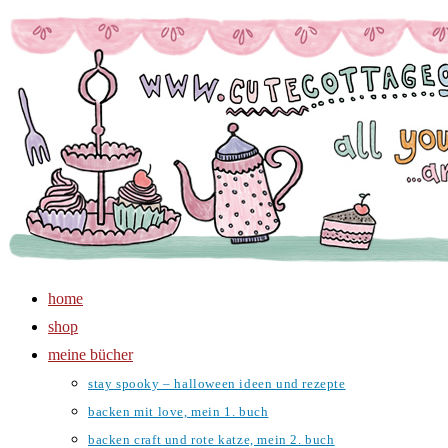
Zum
Inhalt
springen
home
shop
meine bücher
stay spooky – halloween ideen und rezepte
backen mit love, mein 1. buch
backen craft und rote katze, mein 2. buch