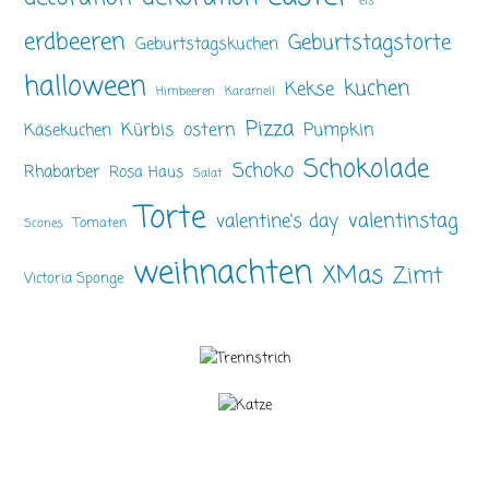
eis
erdbeeren
Geburtstagstorte
Geburtstagskuchen
halloween
kuchen
Kekse
Himbeeren
Karamell
Pizza
ostern
Pumpkin
Kürbis
Käsekuchen
Schokolade
Schoko
Rhabarber
Rosa Haus
Salat
Torte
valentinstag
valentine's day
Tomaten
Scones
weihnachten
XMas
Zimt
Victoria Sponge