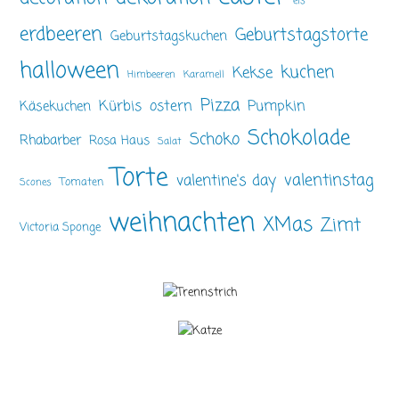
eis
erdbeeren
Geburtstagstorte
Geburtstagskuchen
halloween
kuchen
Kekse
Himbeeren
Karamell
Pizza
ostern
Pumpkin
Kürbis
Käsekuchen
Schokolade
Schoko
Rhabarber
Rosa Haus
Salat
Torte
valentinstag
valentine's day
Tomaten
Scones
weihnachten
XMas
Zimt
Victoria Sponge