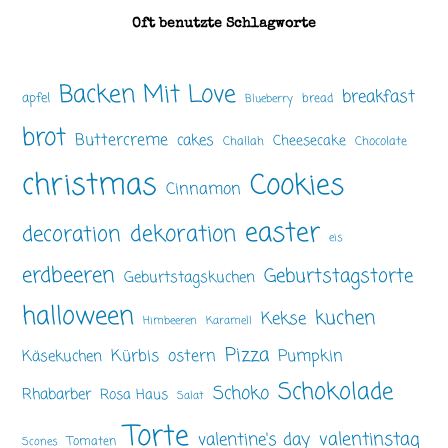
Oft benutzte Schlagworte
Backen Mit Love
breakfast
apfel
bread
Blueberry
brot
Buttercreme
cakes
Cheesecake
Challah
Chocolate
christmas
Cookies
Cinnamon
easter
dekoration
decoration
eis
erdbeeren
Geburtstagstorte
Geburtstagskuchen
halloween
kuchen
Kekse
Himbeeren
Karamell
Pizza
ostern
Pumpkin
Kürbis
Käsekuchen
Schokolade
Schoko
Rhabarber
Rosa Haus
Salat
Torte
valentinstag
valentine's day
Tomaten
Scones