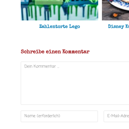
Zahlentorte Lego
Disney K
Schreibe einen Kommentar
Kommentar
Gib
Gib
deinen
deine
Namen
E-