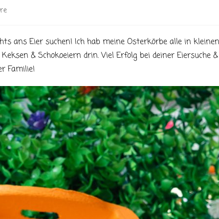
re
hts ans Eier suchen! Ich hab meine Osterkörbe alle in kleine
ksen & Schokoeiern drin. Viel Erfolg bei deiner Eiersuche &
r Familie!