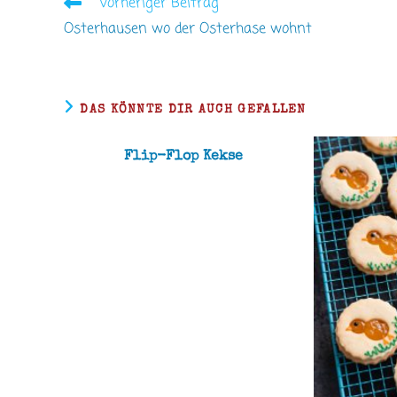
Vorheriger Beitrag
Weitere
Artikel
Osterhausen wo der Osterhase wohnt
ansehen
DAS KÖNNTE DIR AUCH GEFALLEN
Flip-Flop Kekse