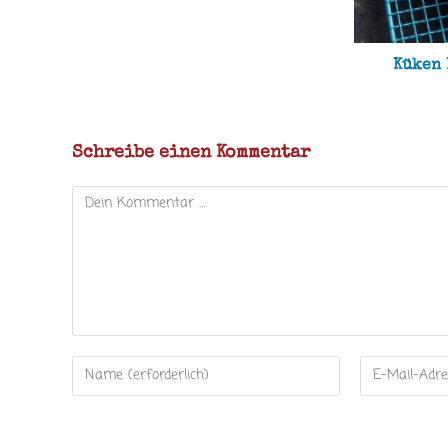
Küken 
Schreibe einen Kommentar
Kommentar
Gib
Gib
deinen
deine
Namen
E-
oder
Mail-