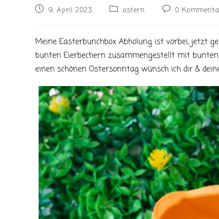
Beitrag
Beitrags-
Beitrags-
9. April 2023
ostern
0 Kommenta
veröffentlicht:
Kategorie:
Kommentare:
Meine Easterbunchbox Abholung ist vorbei, jetzt ge
bunten Eierbechern zusammengestellt mit bunten Ke
einen schönen Ostersonntag wünsch ich dir & deine