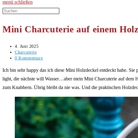
menü
schließen
Diese
Website
Mini Charcuterie auf einem Holz
durchsuchen
Beitrag
4. Juni 2025
veröffentlicht:
Beitrags-
Charcuterie
Kategorie:
Beitrags-
0 Kommentare
Kommentare:
Ich bin sehr happy das ich diese Mini Holzdeckel entdeckt habe. Sie 
light, die nächste will Wasser…aber mein Mini Charcuterie auf dem H
zum Knabbern. Übrig bleibt da nie was. Und die praktischen Holzdec