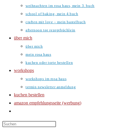
weihnachten im rosa haus, mein 3. buch
school of baking, mein 4.buch
craften mit love – mein bastelbuch
afternoon tee rezeptbüchlein
über mich
über mich
mein rosa haus
kuchen oder torte bestellen
workshops
workshops im rosa haus
termin newsletter anmeldung
kuchen bestellen
amazon empfehlungsseite (werbung)
website-
suche
umschalten