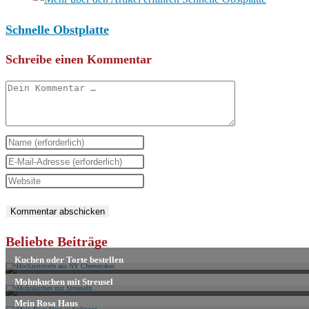
Schnelle Obstplatte
Schreibe einen Kommentar
Kommentar
Gib
deinen
Gib
Namen
deine
Gib
oder
E-
deine
Benutzernamen
Mail-
Website-
zum
Adresse
URL
Beliebte Beiträge
Kommentieren
zum
ein
ein
Kommentieren
(optional)
ein