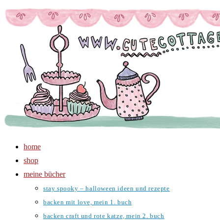
Zum
Inhalt
springen
home
shop
meine bücher
stay spooky – halloween ideen und rezepte
backen mit love, mein 1. buch
backen craft und rote katze, mein 2. buch