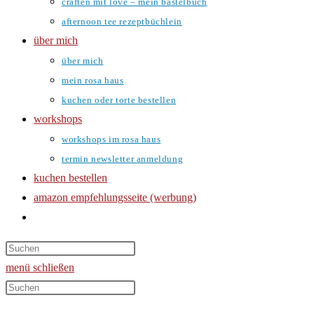
craften mit love – mein bastelbuch
afternoon tee rezeptbüchlein
über mich
über mich
mein rosa haus
kuchen oder torte bestellen
workshops
workshops im rosa haus
termin newsletter anmeldung
kuchen bestellen
amazon empfehlungsseite (werbung)
website-
suche
umschalten
menü
schließen
Diese
Website