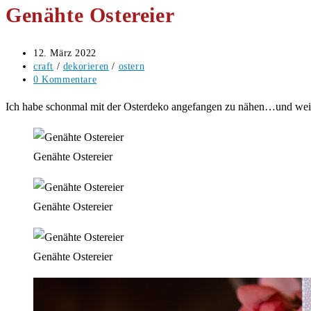
Genähte Ostereier
durchsuchen
Beitrag
12. März 2022
veröffentlicht:
Beitrags-
craft
/
dekorieren
/
ostern
Kategorie:
Beitrags-
0 Kommentare
Kommentare:
Ich habe schonmal mit der Osterdeko angefangen zu nähen…und weiss
Genähte Ostereier
Genähte Ostereier
Genähte Ostereier