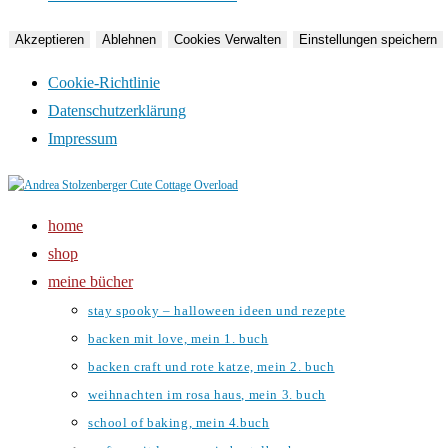
Akzeptieren
Ablehnen
Cookies Verwalten
Einstellungen speichern
Cookie-Richtlinie
Datenschutzerklärung
Impressum
Zum
Inhalt
home
springen
shop
meine bücher
stay spooky – halloween ideen und rezepte
backen mit love, mein 1. buch
backen craft und rote katze, mein 2. buch
weihnachten im rosa haus, mein 3. buch
school of baking, mein 4.buch