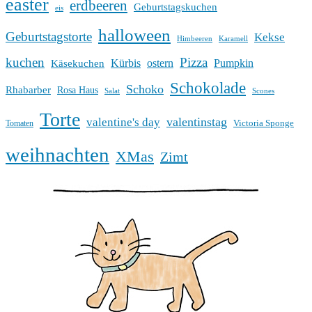
easter
erdbeeren
Geburtstagskuchen
eis
halloween
Geburtstagstorte
Kekse
Himbeeren
Karamell
kuchen
Pizza
Kürbis
ostern
Pumpkin
Käsekuchen
Schokolade
Schoko
Rhabarber
Rosa Haus
Salat
Scones
Torte
valentinstag
valentine's day
Victoria Sponge
Tomaten
weihnachten
XMas
Zimt