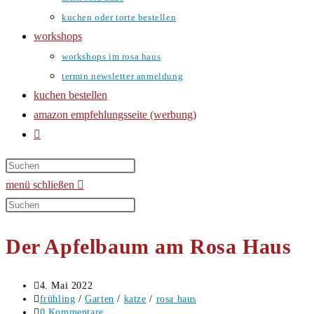
kuchen oder torte bestellen
workshops
workshops im rosa haus
termin newsletter anmeldung
kuchen bestellen
amazon empfehlungsseite (werbung)
website-
suche
umschalten
menü
schließen
Diese
Website
Der Apfelbaum am Rosa Haus
durchsuchen
Beitrag
4. Mai 2022
veröffentlicht:
Beitrags-
frühling
/
Garten
/
katze
/
rosa haus
Kategorie:
Beitrags-
0 Kommentare