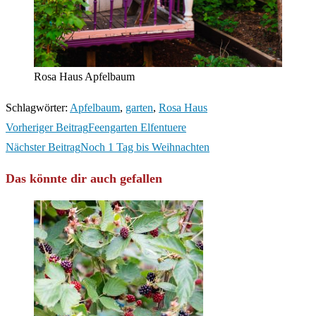
Rosa Haus Apfelbaum
Schlagwörter
:
Apfelbaum
,
garten
,
Rosa Haus
Weitere
Vorheriger Beitrag
Feengarten Elfentuere
Artikel
Nächster Beitrag
Noch 1 Tag bis Weihnachten
ansehen
Das könnte dir auch gefallen