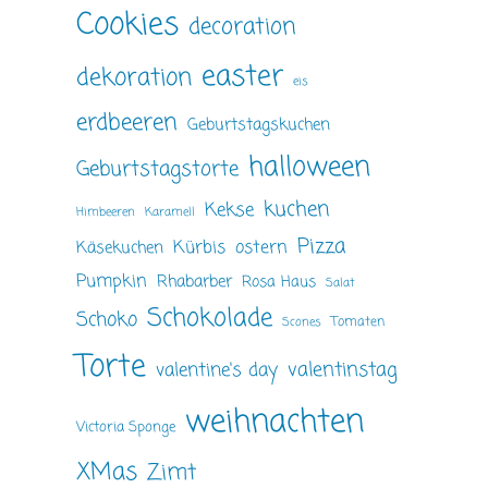
Cookies
decoration
easter
dekoration
eis
erdbeeren
Geburtstagskuchen
halloween
Geburtstagstorte
kuchen
Kekse
Himbeeren
Karamell
Pizza
ostern
Kürbis
Käsekuchen
Pumpkin
Rhabarber
Rosa Haus
Salat
Schokolade
Schoko
Tomaten
Scones
Torte
valentinstag
valentine's day
weihnachten
Victoria Sponge
XMas
Zimt