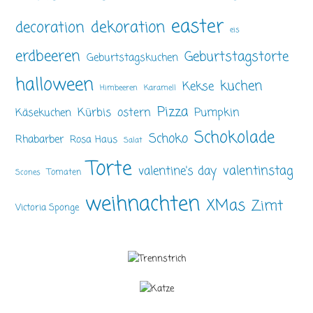
easter
dekoration
decoration
eis
erdbeeren
Geburtstagstorte
Geburtstagskuchen
halloween
kuchen
Kekse
Himbeeren
Karamell
Pizza
ostern
Pumpkin
Kürbis
Käsekuchen
Schokolade
Schoko
Rhabarber
Rosa Haus
Salat
Torte
valentinstag
valentine's day
Tomaten
Scones
weihnachten
XMas
Zimt
Victoria Sponge