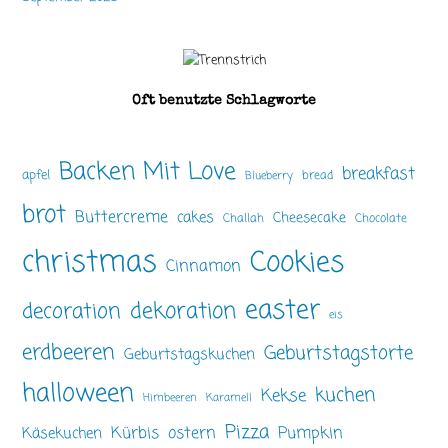
Oft benutzte Schlagworte
Backen Mit Love
breakfast
apfel
bread
Blueberry
brot
Buttercreme
cakes
Cheesecake
Challah
Chocolate
christmas
Cookies
Cinnamon
easter
dekoration
decoration
eis
erdbeeren
Geburtstagstorte
Geburtstagskuchen
halloween
kuchen
Kekse
Himbeeren
Karamell
Pizza
ostern
Pumpkin
Kürbis
Käsekuchen