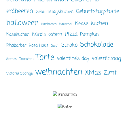
eis
erdbeeren
Geburtstagstorte
Geburtstagskuchen
halloween
kuchen
Kekse
Himbeeren
Karamell
Pizza
ostern
Pumpkin
Kürbis
Käsekuchen
Schokolade
Schoko
Rhabarber
Rosa Haus
Salat
Torte
valentinstag
valentine's day
Tomaten
Scones
weihnachten
XMas
Zimt
Victoria Sponge